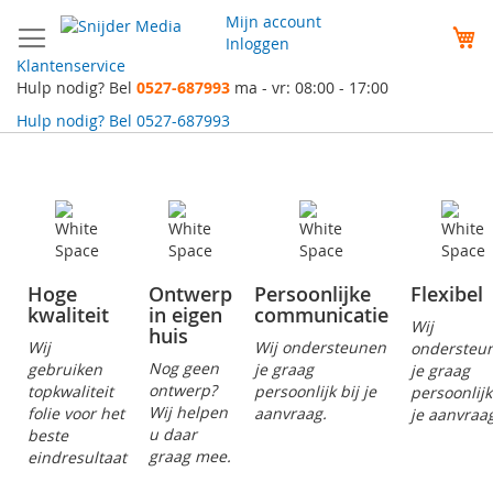
Ga
Mijn account
naar
W
Inloggen
de
Klantenservice
inhoud
Hulp nodig? Bel
0527-687993
ma - vr: 08:00 - 17:00
Hulp nodig? Bel
0527-687993
Hoge
Ontwerp
Persoonlijke
Flexibel
kwaliteit
in eigen
communicatie
Wij
huis
Wij
Wij ondersteunen
ondersteu
Nog geen
gebruiken
je graag
je graag
ontwerp?
topkwaliteit
persoonlijk bij je
persoonlijk
Wij helpen
folie voor het
aanvraag.
je aanvraa
u daar
beste
graag mee.
eindresultaat