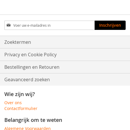
Abonneer
Inschrijven
u
op
onze
Zoektermen
nieuwsbrief
Privacy en Cookie Policy
Bestellingen en Retouren
Geavanceerd zoeken
Wie zijn wij?
Over ons
Contactformulier
Belangrijk om te weten
Algemene Voorwaarden