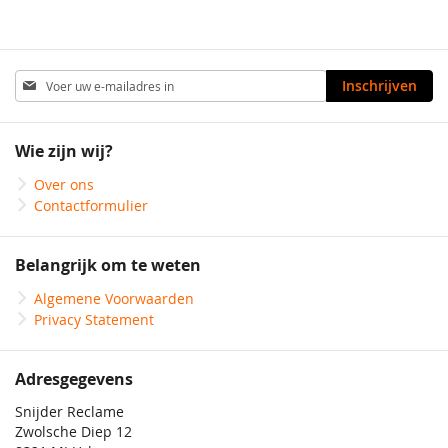
Abonneer
Inschrijven
u
op
onze
Wie zijn wij?
nieuwsbrief
Over ons
Contactformulier
Belangrijk om te weten
Algemene Voorwaarden
Privacy Statement
Adresgegevens
Snijder Reclame
Zwolsche Diep 12