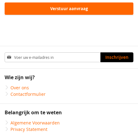
Verstuur aanvraag
Abonneer
Inschrijven
u
op
onze
Wie zijn wij?
nieuwsbrief
Over ons
Contactformulier
Belangrijk om te weten
Algemene Voorwaarden
Privacy Statement