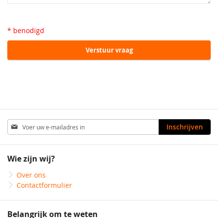
* benodigd
Verstuur vraag
Abonneer
Inschrijven
u
op
onze
Wie zijn wij?
nieuwsbrief
Over ons
Contactformulier
Belangrijk om te weten