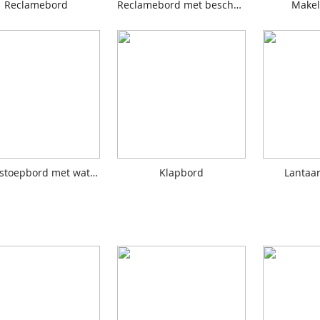
Reclamebord
Reclamebord met beschermlak
Makel
Basic stoepbord met watertank
Klapbord
Lantaa