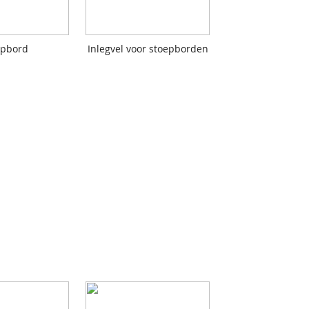
apbord
Inlegvel voor stoepborden