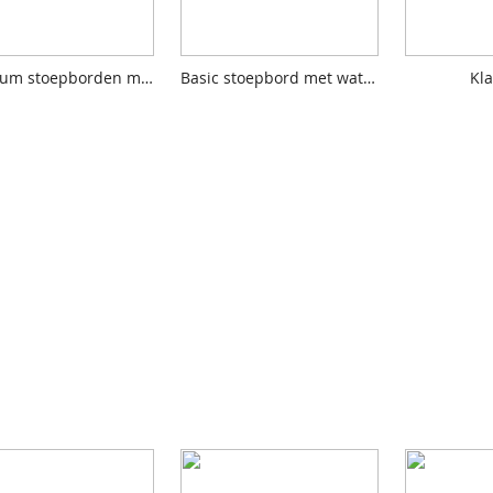
Premium stoepborden met watertank
Basic stoepbord met watertank
Kl