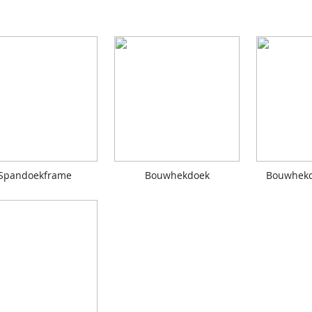
Spandoekframe
Bouwhekdoek
Bouwhekd