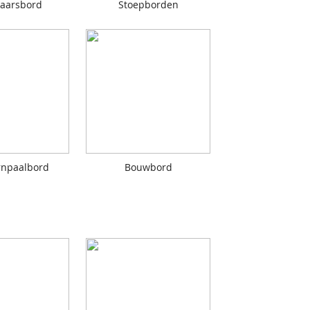
aarsbord
Stoepborden
rnpaalbord
Bouwbord