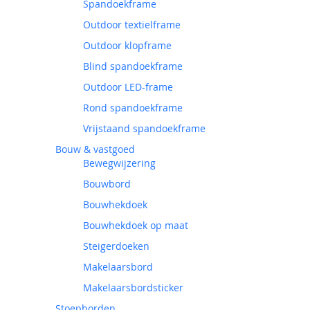
Spandoekframe
Outdoor textielframe
Outdoor klopframe
Blind spandoekframe
Outdoor LED-frame
Rond spandoekframe
Vrijstaand spandoekframe
Bouw & vastgoed
Bewegwijzering
Bouwbord
Bouwhekdoek
Bouwhekdoek op maat
Steigerdoeken
Makelaarsbord
Makelaarsbordsticker
Stoepborden