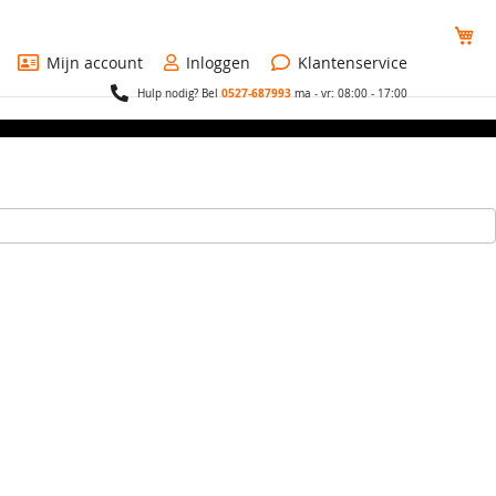
Wi
Mijn account
Inloggen
Klantenservice
0527-687993
Hulp nodig? Bel
ma - vr: 08:00 - 17:00