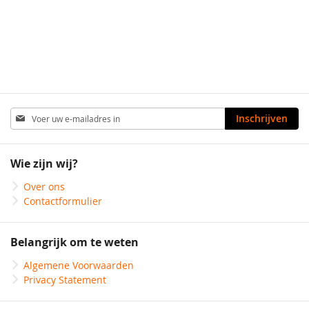
Abonneer
Inschrijven
u
op
onze
Wie zijn wij?
nieuwsbrief
Over ons
Contactformulier
Belangrijk om te weten
Algemene Voorwaarden
Privacy Statement