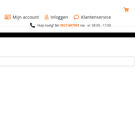
Wi
Mijn account
Inloggen
Klantenservice
0527-687993
Hulp nodig? Bel
ma - vr: 08:00 - 17:00