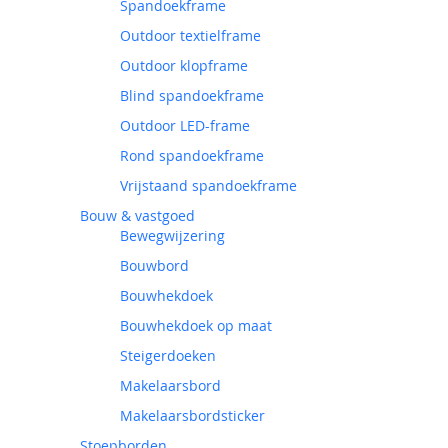
Spandoekframe
Outdoor textielframe
Outdoor klopframe
Blind spandoekframe
Outdoor LED-frame
Rond spandoekframe
Vrijstaand spandoekframe
Bouw & vastgoed
Bewegwijzering
Bouwbord
Bouwhekdoek
Bouwhekdoek op maat
Steigerdoeken
Makelaarsbord
Makelaarsbordsticker
Stoepborden