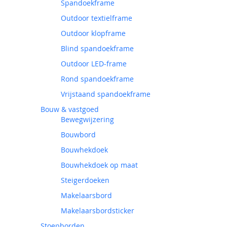
Spandoekframe
Outdoor textielframe
Outdoor klopframe
Blind spandoekframe
Outdoor LED-frame
Rond spandoekframe
Vrijstaand spandoekframe
Bouw & vastgoed
Bewegwijzering
Bouwbord
Bouwhekdoek
Bouwhekdoek op maat
Steigerdoeken
Makelaarsbord
Makelaarsbordsticker
Stoepborden