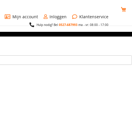
Wi
Mijn account
Inloggen
Klantenservice
0527-687993
Hulp nodig? Bel
ma - vr: 08:00 - 17:00