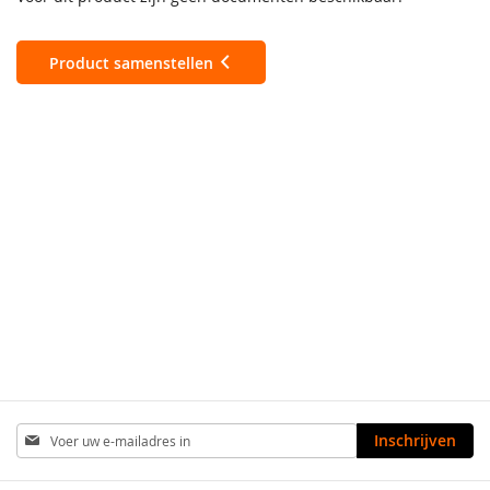
Product samenstellen
Abonneer
Inschrijven
u
op