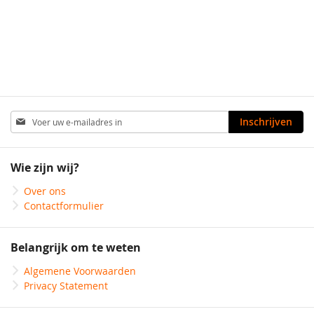
100 g/m²
110 g/m²
Abonneer
Inschrijven
u
op
onze
Wie zijn wij?
nieuwsbrief
Over ons
Contactformulier
Belangrijk om te weten
Algemene Voorwaarden
Privacy Statement