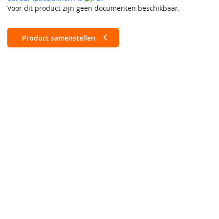
Voor dit product zijn geen documenten beschikbaar.
Product samenstellen
Consumptiebon vel A4
(210 x 297 mm)
Consumptiebon vel A6
(105 x 148 mm)
Full color - Enkelzijdig
Full color - Dubbelzijdig