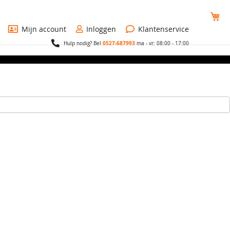
Wi
Mijn account
Inloggen
Klantenservice
0527-687993
Hulp nodig? Bel
ma - vr: 08:00 - 17:00