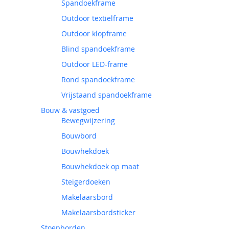
Spandoekframe
Outdoor textielframe
Outdoor klopframe
Blind spandoekframe
Outdoor LED-frame
Rond spandoekframe
Vrijstaand spandoekframe
Bouw & vastgoed
Bewegwijzering
Bouwbord
Bouwhekdoek
Bouwhekdoek op maat
Steigerdoeken
Makelaarsbord
Makelaarsbordsticker
Stoepborden