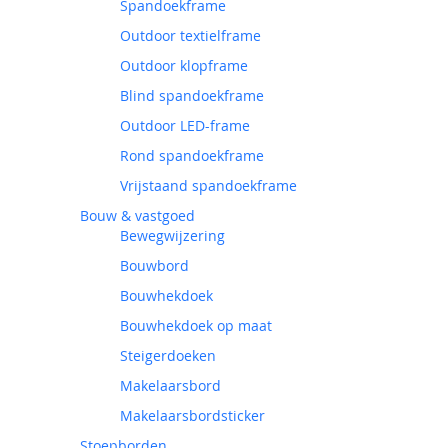
Spandoekframe
Outdoor textielframe
Outdoor klopframe
Blind spandoekframe
Outdoor LED-frame
Rond spandoekframe
Vrijstaand spandoekframe
Bouw & vastgoed
Bewegwijzering
Bouwbord
Bouwhekdoek
Bouwhekdoek op maat
Steigerdoeken
Makelaarsbord
Makelaarsbordsticker
Stoepborden