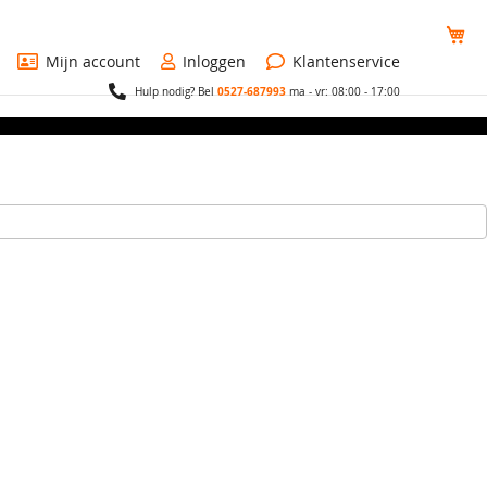
Wi
Mijn account
Inloggen
Klantenservice
0527-687993
Hulp nodig? Bel
ma - vr: 08:00 - 17:00