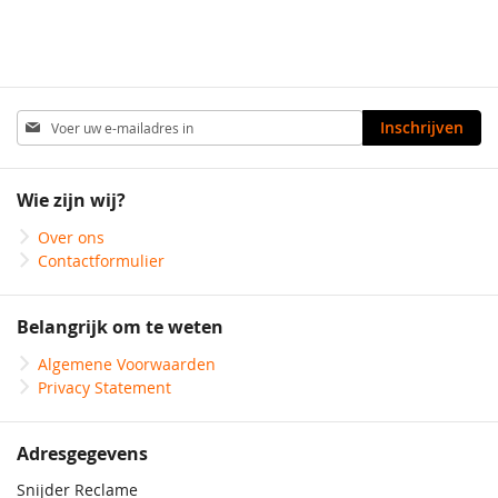
Abonneer
Inschrijven
u
op
onze
Wie zijn wij?
nieuwsbrief
Over ons
Contactformulier
Belangrijk om te weten
Algemene Voorwaarden
Privacy Statement
Adresgegevens
Snijder Reclame