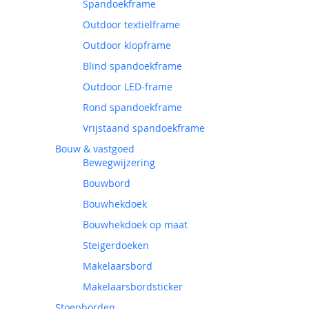
Spandoekframe
Outdoor textielframe
Outdoor klopframe
Blind spandoekframe
Outdoor LED-frame
Rond spandoekframe
Vrijstaand spandoekframe
Bouw & vastgoed
Bewegwijzering
Bouwbord
Bouwhekdoek
Bouwhekdoek op maat
Steigerdoeken
Makelaarsbord
Makelaarsbordsticker
Stoepborden