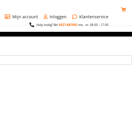
Wi
Mijn account
Inloggen
Klantenservice
0527-687993
Hulp nodig? Bel
ma - vr: 08:00 - 17:00