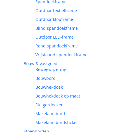
Spandoekframe
Outdoor textielframe
Outdoor klopframe
Blind spandoekframe
Outdoor LED-frame
Rond spandoekframe
Vrijstaand spandoekframe
Bouw & vastgoed
Bewegwijzering
Bouwbord
Bouwhekdoek
Bouwhekdoek op maat
Steigerdoeken
Makelaarsbord
Makelaarsbordsticker
Stoepborden