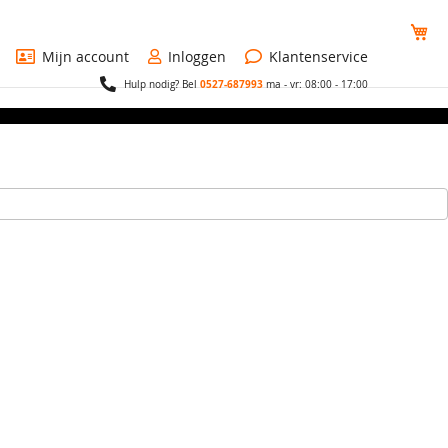
Wi
Mijn account
Inloggen
Klantenservice
0527-687993
Hulp nodig? Bel
ma - vr: 08:00 - 17:00