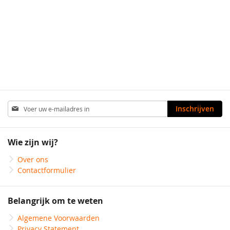
Abonneer
Inschrijven
u
op
onze
Wie zijn wij?
nieuwsbrief
Over ons
Contactformulier
Belangrijk om te weten
Algemene Voorwaarden
Privacy Statement