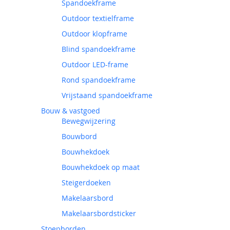
Spandoekframe
Outdoor textielframe
Outdoor klopframe
Blind spandoekframe
Outdoor LED-frame
Rond spandoekframe
Vrijstaand spandoekframe
Bouw & vastgoed
Bewegwijzering
Bouwbord
Bouwhekdoek
Bouwhekdoek op maat
Steigerdoeken
Makelaarsbord
Makelaarsbordsticker
Stoepborden