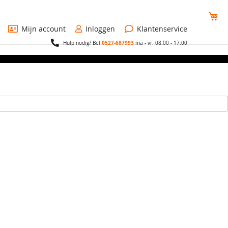
Wi
Mijn account
Inloggen
Klantenservice
0527-687993
Hulp nodig? Bel
ma - vr: 08:00 - 17:00