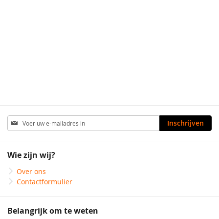
Abonneer
Inschrijven
u
op
onze
Wie zijn wij?
nieuwsbrief
Over ons
Contactformulier
Belangrijk om te weten