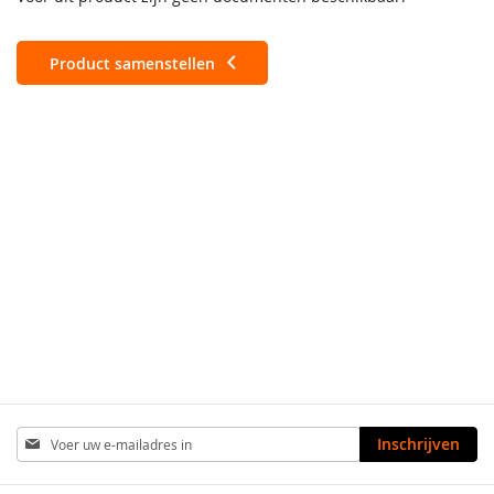
Product samenstellen
Abonneer
Inschrijven
u
op