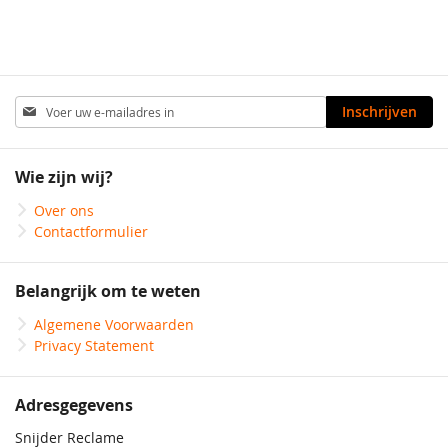
Abonneer
Inschrijven
u
op
onze
Wie zijn wij?
nieuwsbrief
Over ons
Contactformulier
Belangrijk om te weten
Algemene Voorwaarden
Privacy Statement
Adresgegevens
Snijder Reclame