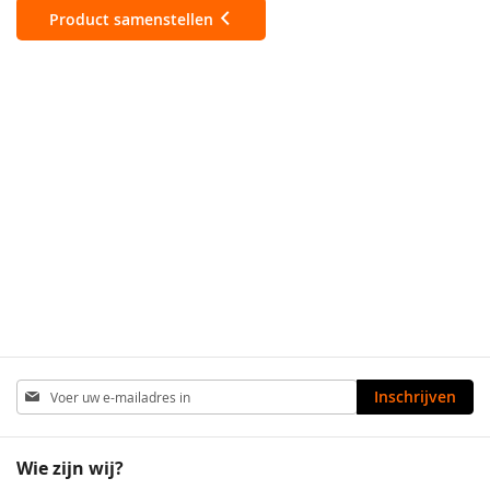
Product samenstellen
Abonneer
Inschrijven
u
op
onze
Wie zijn wij?
nieuwsbrief