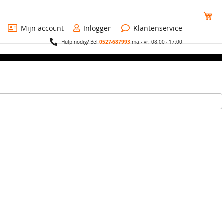
Wi
Mijn account
Inloggen
Klantenservice
0527-687993
Hulp nodig? Bel
ma - vr: 08:00 - 17:00