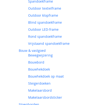
Spandoekframe
Outdoor textielframe
Outdoor klopframe
Blind spandoekframe
Outdoor LED-frame
Rond spandoekframe
Vrijstaand spandoekframe
Bouw & vastgoed
Bewegwijzering
Bouwbord
Bouwhekdoek
Bouwhekdoek op maat
Steigerdoeken
Makelaarsbord
Makelaarsbordsticker
Stoepborden