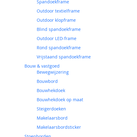
Spandoekframe
Outdoor textielframe
Outdoor klopframe
Blind spandoekframe
Outdoor LED-frame
Rond spandoekframe
Vrijstaand spandoekframe
Bouw & vastgoed
Bewegwijzering
Bouwbord
Bouwhekdoek
Bouwhekdoek op maat
Steigerdoeken
Makelaarsbord
Makelaarsbordsticker
Stoepborden