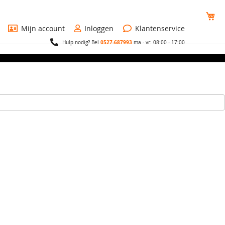
Wi
Mijn account
Inloggen
Klantenservice
0527-687993
Hulp nodig? Bel
ma - vr: 08:00 - 17:00