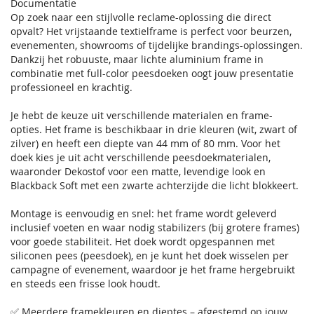
Documentatie
Op zoek naar een stijlvolle reclame-oplossing die direct
opvalt? Het vrijstaande textielframe is perfect voor beurzen,
evenementen, showrooms of tijdelijke brandings-oplossingen.
Dankzij het robuuste, maar lichte aluminium frame in
combinatie met full-color peesdoeken oogt jouw presentatie
professioneel en krachtig.
Je hebt de keuze uit verschillende materialen en frame-
opties. Het frame is beschikbaar in drie kleuren (wit, zwart of
zilver) en heeft een diepte van 44 mm of 80 mm. Voor het
doek kies je uit acht verschillende peesdoekmaterialen,
waaronder Dekostof voor een matte, levendige look en
Blackback Soft met een zwarte achterzijde die licht blokkeert.
Montage is eenvoudig en snel: het frame wordt geleverd
inclusief voeten en waar nodig stabilizers (bij grotere frames)
voor goede stabiliteit. Het doek wordt opgespannen met
siliconen pees (peesdoek), en je kunt het doek wisselen per
campagne of evenement, waardoor je het frame hergebruikt
en steeds een frisse look houdt.
✅ Meerdere framekleuren en dieptes – afgestemd op jouw