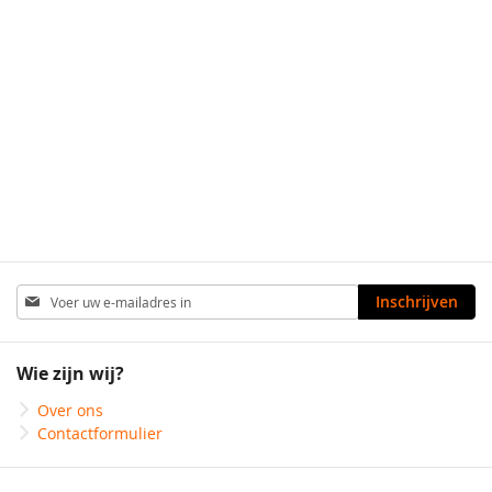
Abonneer
Inschrijven
u
op
onze
Wie zijn wij?
nieuwsbrief
Over ons
Contactformulier