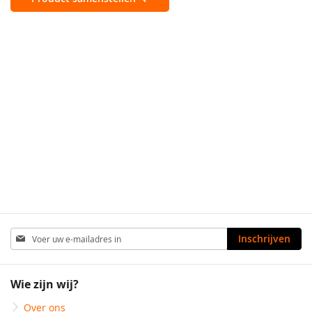
Abonneer
Inschrijven
u
op
onze
Wie zijn wij?
nieuwsbrief
Over ons