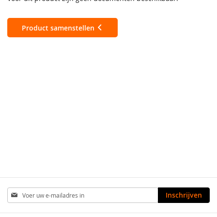
Product samenstellen
Abonneer
Inschrijven
u
op