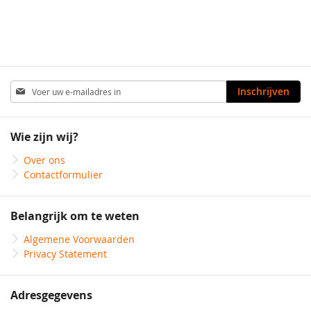
Abonneer
Inschrijven
u
op
onze
Wie zijn wij?
nieuwsbrief
Over ons
Contactformulier
Belangrijk om te weten
Algemene Voorwaarden
Privacy Statement
Adresgegevens