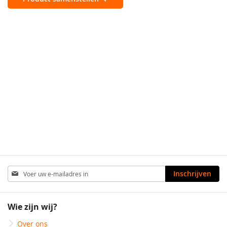
Abonneer
Inschrijven
u
op
onze
Wie zijn wij?
nieuwsbrief
Over ons