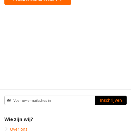
Abonneer
Inschrijven
u
op
onze
Wie zijn wij?
nieuwsbrief
Over ons