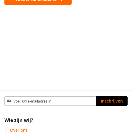
Abonneer
Inschrijven
u
op
onze
Wie zijn wij?
nieuwsbrief
Over ons