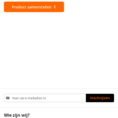
Product samenstellen
Abonneer
Inschrijven
u
op
onze
Wie zijn wij?
nieuwsbrief