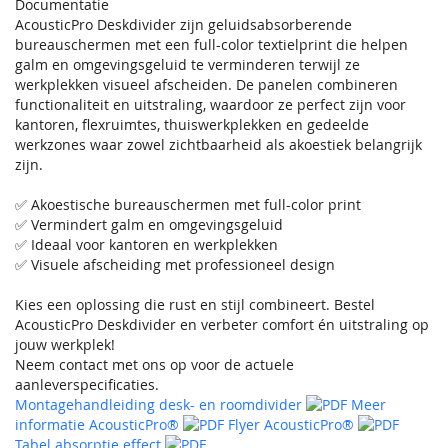
Documentatie
AcousticPro Deskdivider zijn geluidsabsorberende
bureauschermen met een full-color textielprint die helpen
galm en omgevingsgeluid te verminderen terwijl ze
werkplekken visueel afscheiden. De panelen combineren
functionaliteit en uitstraling, waardoor ze perfect zijn voor
kantoren, flexruimtes, thuiswerkplekken en gedeelde
werkzones waar zowel zichtbaarheid als akoestiek belangrijk
zijn.
✅ Akoestische bureauschermen met full-color print
✅ Vermindert galm en omgevingsgeluid
✅ Ideaal voor kantoren en werkplekken
✅ Visuele afscheiding met professioneel design
Kies een oplossing die rust en stijl combineert. Bestel
AcousticPro Deskdivider en verbeter comfort én uitstraling op
jouw werkplek!
Neem contact met ons op voor de actuele
aanleverspecificaties.
Montagehandleiding desk- en roomdivider
Meer
informatie AcousticPro®
Flyer AcousticPro®
Tabel absorptie effect