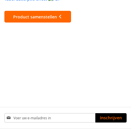
Product samenstellen
Abonneer
Inschrijven
u
op