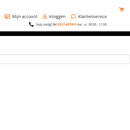
Wi
Mijn account
Inloggen
Klantenservice
0527-687993
Hulp nodig? Bel
ma - vr: 08:00 - 17:00