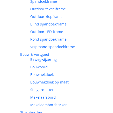
Spandoekframe
Outdoor textielframe
Outdoor klopframe
Blind spandoekframe
Outdoor LED-frame
Rond spandoekframe
Vrijstaand spandoekframe
Bouw & vastgoed
Bewegwijzering
Bouwbord
Bouwhekdoek
Bouwhekdoek op maat
Steigerdoeken
Makelaarsbord
Makelaarsbordsticker
Stoepborden