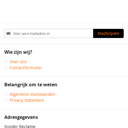
Abonneer
Inschrijven
u
op
onze
Wie zijn wij?
nieuwsbrief
Over ons
Contactformulier
Belangrijk om te weten
Algemene Voorwaarden
Privacy Statement
Adresgegevens
Snijder Reclame