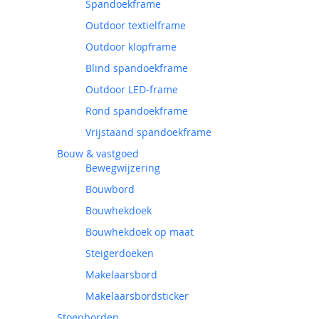
Spandoekframe
Outdoor textielframe
Outdoor klopframe
Blind spandoekframe
Outdoor LED-frame
Rond spandoekframe
Vrijstaand spandoekframe
Bouw & vastgoed
Bewegwijzering
Bouwbord
Bouwhekdoek
Bouwhekdoek op maat
Steigerdoeken
Makelaarsbord
Makelaarsbordsticker
Stoepborden