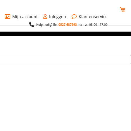
Wi
Mijn account
Inloggen
Klantenservice
0527-687993
Hulp nodig? Bel
ma - vr: 08:00 - 17:00