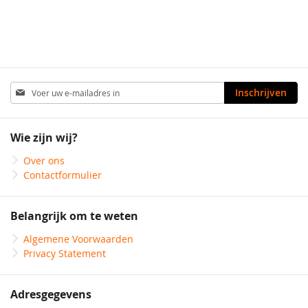
Abonneer
Inschrijven
u
op
onze
Wie zijn wij?
nieuwsbrief
Over ons
Contactformulier
Belangrijk om te weten
Algemene Voorwaarden
Privacy Statement
Adresgegevens