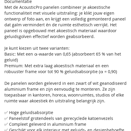
Documentatie
Met de AcousticPro panelen combineer je akoestische
functionaliteit met visuele uitstraling: je klikt jouw eigen
ontwerp of foto aan, en krijgt een volledig gemonteerd paneel
dat galm vermindert én de ruimte esthetisch verrijkt. Het
paneel is opgebouwd met akoestisch materiaal waardoor
geluidsgolven effectief worden geabsorbeerd.
Je kunt kiezen uit twee varianten:
Basic: Met een α-waarde van 0,65 (absorbeert 65 % van het
geluid)
Premium: Met extra laag akoestisch materiaal en een
robuuster frame voor tot 90 % geluidsabsorptie (α = 0,90)
De panelen worden geleverd in een zwart of wit geanodiseerd
aluminium frame en zijn eenvoudig te monteren. Ze zijn
toepasbaar in kantoren, horeca, woonruimtes, studios of elke
ruimte waar akoestiek én uitstraling belangrijk zijn.
✅ Hoge geluidsabsorptie
✅ Paneelstof grotendeels van gerecyclede katoenvezels
✅ Compleet geleverd in aluminium frame
✅ Geschikt voor elk interieur met geluids- en designbehoefte