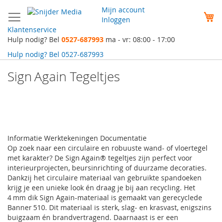
Ga
Mijn account
naar
W
Inloggen
de
Klantenservice
inhoud
Hulp nodig? Bel
0527-687993
ma - vr: 08:00 - 17:00
Hulp nodig? Bel
0527-687993
Sign Again Tegeltjes
Informatie
Werktekeningen
Documentatie
Op zoek naar een circulaire en robuuste wand- of vloertegel
met karakter? De Sign Again® tegeltjes zijn perfect voor
interieurprojecten, beursinrichting of duurzame decoraties.
Dankzij het circulaire materiaal van gebruikte spandoeken
krijg je een unieke look én draag je bij aan recycling. Het
4 mm dik Sign Again-materiaal is gemaakt van gerecyclede
Banner 510. Dit materiaal is sterk, slag‑ en krasvast, enigszins
buigzaam én brandvertragend. Daarnaast is er een