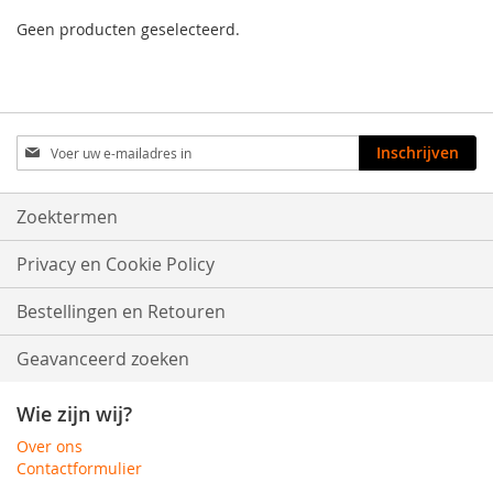
Geen producten geselecteerd.
Abonneer
Inschrijven
u
op
onze
Zoektermen
nieuwsbrief
Privacy en Cookie Policy
Bestellingen en Retouren
Geavanceerd zoeken
Wie zijn wij?
Over ons
Contactformulier