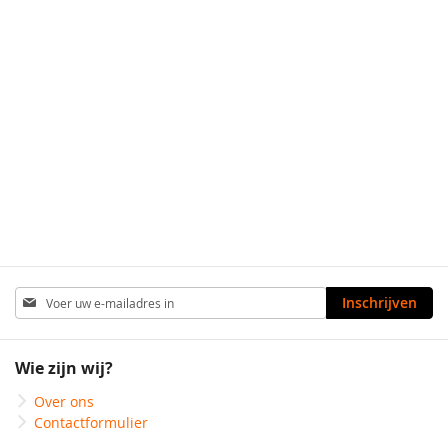
Abonneer
Inschrijven
u
op
onze
Wie zijn wij?
nieuwsbrief
Over ons
Contactformulier