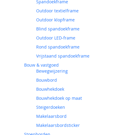
Spandoekframe
Outdoor textielframe
Outdoor klopframe
Blind spandoekframe
Outdoor LED-frame
Rond spandoekframe
Vrijstaand spandoekframe
Bouw & vastgoed
Bewegwijzering
Bouwbord
Bouwhekdoek
Bouwhekdoek op maat
Steigerdoeken
Makelaarsbord
Makelaarsbordsticker
Stoepborden