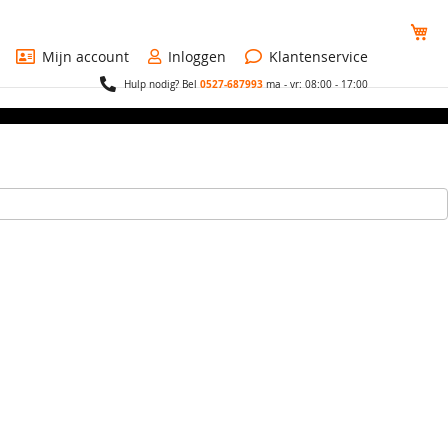
Wi
Mijn account
Inloggen
Klantenservice
0527-687993
Hulp nodig? Bel
ma - vr: 08:00 - 17:00