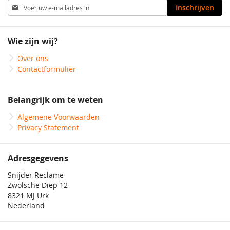
Abonneer
Inschrijven
u
op
onze
Wie zijn wij?
nieuwsbrief
Over ons
Contactformulier
Belangrijk om te weten
Algemene Voorwaarden
Privacy Statement
Adresgegevens
Snijder Reclame
Zwolsche Diep 12
8321 MJ Urk
Nederland