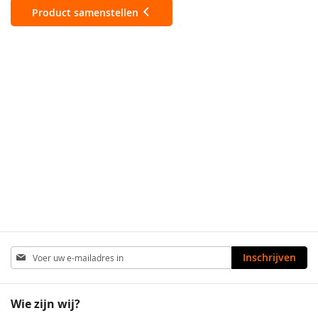
Product samenstellen
Abonneer
Inschrijven
u
op
onze
Wie zijn wij?
nieuwsbrief