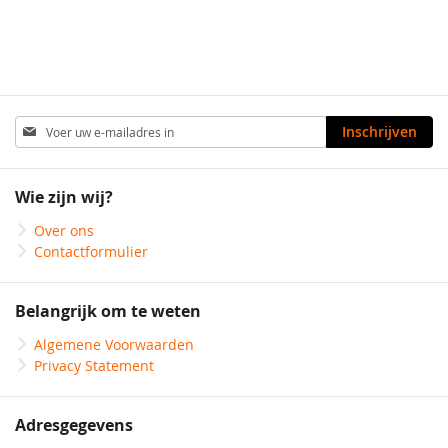
Abonneer
Inschrijven
u
op
onze
Wie zijn wij?
nieuwsbrief
Over ons
Contactformulier
Belangrijk om te weten
Algemene Voorwaarden
Privacy Statement
Adresgegevens