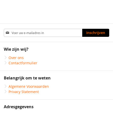
Abonneer
Inschrijven
u
op
onze
Wie zijn wij?
nieuwsbrief
Over ons
Contactformulier
Belangrijk om te weten
Algemene Voorwaarden
Privacy Statement
Adresgegevens