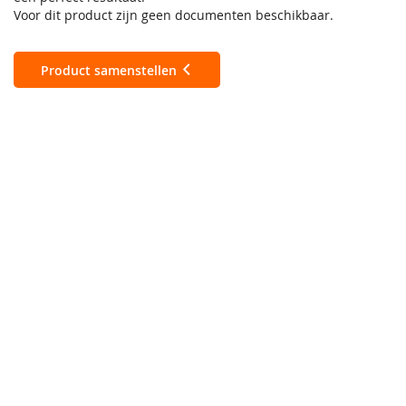
Voor dit product zijn geen documenten beschikbaar.
Product samenstellen
A6
105 x 148 mm
A7
74 x 105 mm
DIN Large
98 x 210 mm
A7 Large
50 x 148 mm
Full color - Enkelzijdig
Full color - Dubbelzijdig