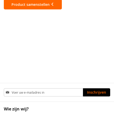
Product samenstellen
Abonneer
Inschrijven
u
op
onze
Wie zijn wij?
nieuwsbrief