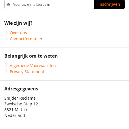
Abonneer
Inschrijven
u
op
onze
Wie zijn wij?
nieuwsbrief
Over ons
Contactformulier
Belangrijk om te weten
Algemene Voorwaarden
Privacy Statement
Adresgegevens
Snijder Reclame
Zwolsche Diep 12
8321 MJ Urk
Nederland