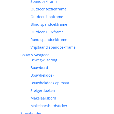
Spandoekframe
Outdoor textielframe
Outdoor klopframe
Blind spandoekframe
Outdoor LED-frame
Rond spandoekframe
Vrijstaand spandoekframe
Bouw & vastgoed
Bewegwijzering
Bouwbord
Bouwhekdoek
Bouwhekdoek op maat
Steigerdoeken
Makelaarsbord
Makelaarsbordsticker
Stoepborden