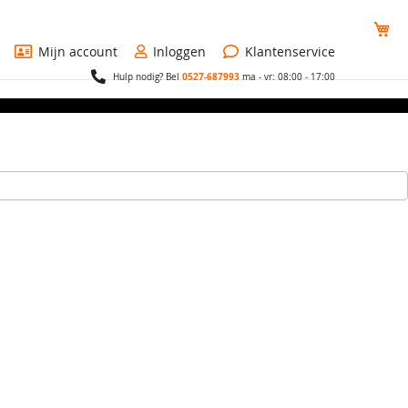
Wi
Mijn account
Inloggen
Klantenservice
0527-687993
Hulp nodig? Bel
ma - vr: 08:00 - 17:00