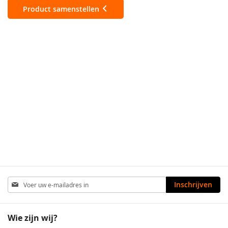
Product samenstellen
Abonneer
Inschrijven
u
op
onze
Wie zijn wij?
nieuwsbrief