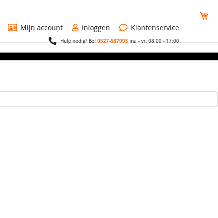
Wi
Mijn account
Inloggen
Klantenservice
0527-687993
Hulp nodig? Bel
ma - vr: 08:00 - 17:00