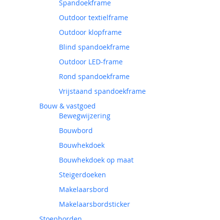
Spandoekframe
Outdoor textielframe
Outdoor klopframe
Blind spandoekframe
Outdoor LED-frame
Rond spandoekframe
Vrijstaand spandoekframe
Bouw & vastgoed
Bewegwijzering
Bouwbord
Bouwhekdoek
Bouwhekdoek op maat
Steigerdoeken
Makelaarsbord
Makelaarsbordsticker
Stoepborden